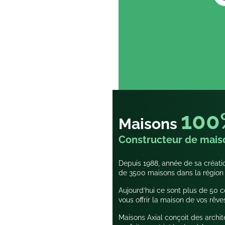
100
Maisons
Constructeur de mais
Depuis 1988, année de sa créatio
de 3500 maisons dans la région
Aujourd’hui ce sont plus de 50 co
vous offrir la maison de vos rêve
Maisons Axial conçoit des archi
parfaitement intégrées à leur en
respect des règles d’urbanisme, e
tradition et les dernières innova
isolation, confort, chauffage…). 
client la qualité et la pérennité
Trouver une agence