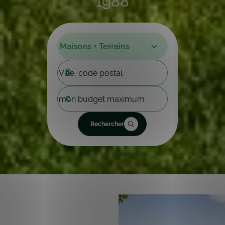
€
Rechercher
4,3
368 avis
clients