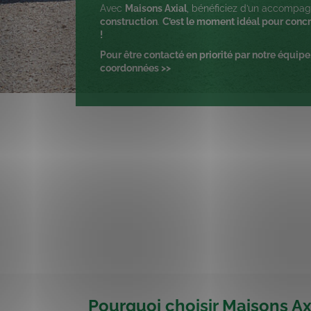
Avec
Maisons Axial
, bénéficiez d’un accomp
construction
.
C’est le moment idéal pour concré
!
Pour être contacté en priorité par notre équipe
coordonnées >>
Pourquoi choisir Maisons Ax