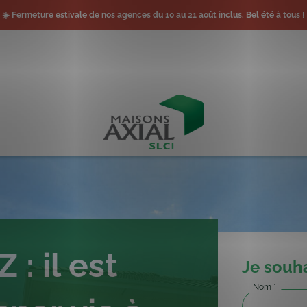
☀️ Fermeture estivale de nos agences du 10 au 21 août inclus. Bel été à tous !
: il est
Je souh
Nom
*