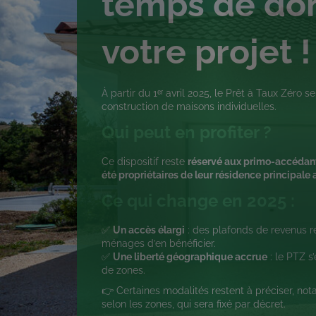
temps de don
votre projet !
À partir du 1ᵉʳ avril 2025, le Prêt à Taux Zéro 
construction de maisons individuelles.
Qui peut en profiter ?
Ce dispositif reste
réservé aux primo-accédan
été propriétaires de leur résidence principale
Ce qui change en 2025 :
✅
Un accès élargi
: des plafonds de revenus r
ménages d’en bénéficier.
✅
Une liberté géographique accrue
: le PTZ s
de zones.
👉 Certaines modalités restent à préciser, n
selon les zones, qui sera fixé par décret.