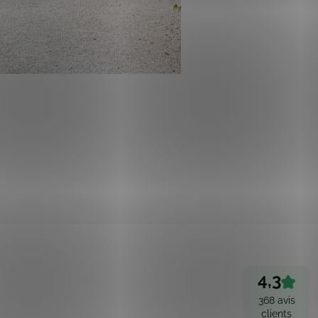
4,3
368 avis
clients