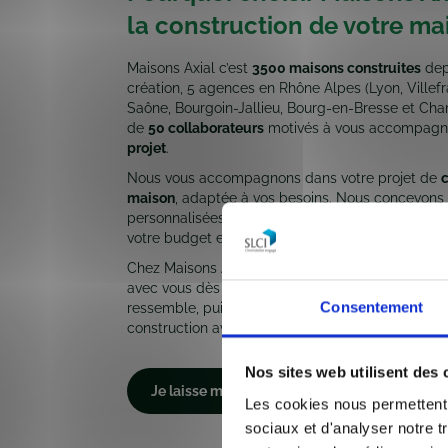
la construction de votre ma
Maisons Axial c’est
3500 maisons construites
dep
création,
5 agences en Rhône Alpes (Lyon, Villef
Saône, Bourgoin-Jallieu, Bourg-en-Bresse et Cha
de
50 collaborateurs
motivés à vous accompagn
projet
.
Nous vous accompagnons dans votre projet de
c
maison
, adaptée à vos besoins. Nous concevons 
personnalisées qui répondent à vos attentes, tou
votre budget et les contraintes du terrain.
Chez Maisons Axial, chaque projet est unique. No
avec vous dès la conception pour définir un plan
Consentement
ressemble, puis nous vous accompagnons tout a
construction avec un suivi rigoureux et une trans
Nos sites web utilisent des 
Je laisse mes coordonnées
Les cookies nous permettent d
sociaux et d'analyser notre t