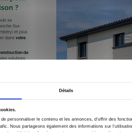
ison ?
uis sa
ranche-Sur-
mbéry) et plus
er dans
votre
onstruction de
des solutions
t en respectant
us travaillons
 qui vous
Détails
u long de la
parence totale.
cookies.
e personnaliser le contenu et les annonces, d'offrir des fonctio
rafic. Nous partageons également des informations sur l'utilisati