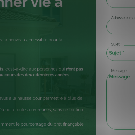
ner vie à
Adresse e-mai
sera à nouveau accessible pour la
Sujet
*
ts
, c’est-à-dire aux personnes qui
n’ont pas
Message
 au cours des deux dernières années
.
evus à la hausse pour permettre à plus de
’étend à toutes communes, sans restriction
otamment le pourcentage du prêt finançable