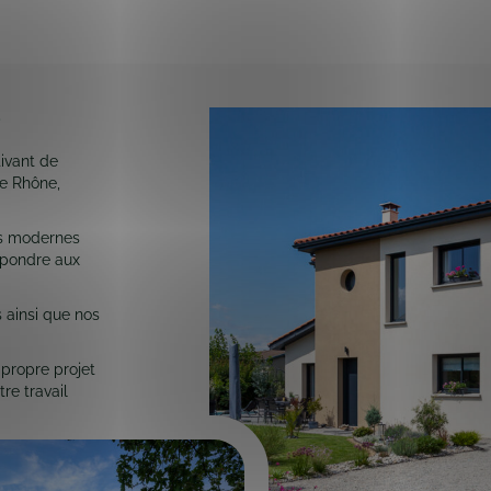
s
tivant de
le Rhône,
ns modernes
répondre aux
 ainsi que nos
 propre projet
re travail