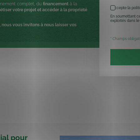
agnement complet, du
financement
à la
En
J’accepte la polit
tiser votre projet et accéder à la propriété
soumettant
ce
En soumettant ce 
formulaire,
exploités dans le
, nous vous invitons à nous laisser vos
j’accepte
que
les
* Champs obligat
informations
soient
exploités
dans
le
cadre
de
la
relation
commerciale
qui
peut
en
découler.
*
ial pour