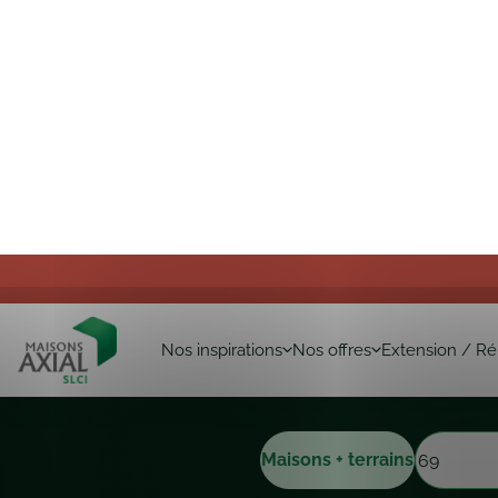
Nos inspirations
Nos offres
Extension / Ré
Maisons + terrains
Maison Axial
Constructeur maison Villefra
Constructeur 
Villefranche
Ces projets sont des suggestions d’implantatio
d’opter pour une autre typologie. Nos équipes 
projet sur mesure.