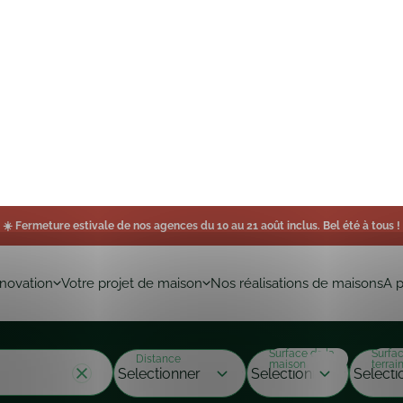
☀️ Fermeture estivale de nos agences du 10 au 21 août inclus. Bel été à tous !
novation
Votre projet de maison
Nos réalisations de maisons
A 
Surface de la
Surfa
Distance
maison
terrai
nche
maison
n. Vous avez la liberté de les modifier ou
Trier par
sont à votre écoute pour chiffrer votre