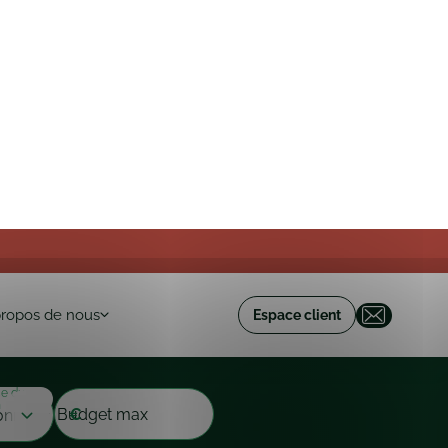
propos de nous
Espace client
ce du
Budget max
n
€
Liste
Carte