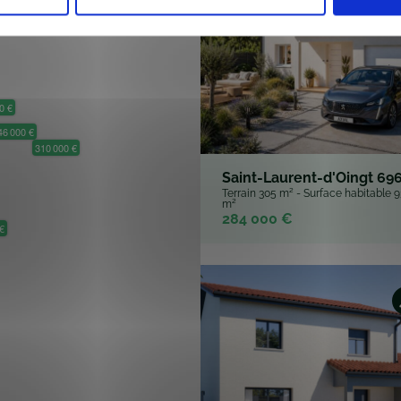
46 000 €
310 000 €
Saint-Laurent-d'Oingt 69
Terrain 305 m² - Surface habitable 9
m²
284 000 €
€