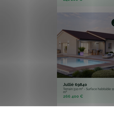
Jullié 69840
Terrain 510 m² - Surface habitable 1
m²
266 400 €
Détails
cookies.
e personnaliser le contenu et les annonces, d'offrir des fonctio
rafic. Nous partageons également des informations sur l'utilisati
, de publicité et d'analyse, qui peuvent combiner celles-ci avec