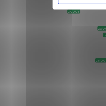
3
241 000 