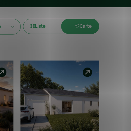
Saint-Didier-sur-Beaujeu
80
69430
Terrain 631 m² - Surface habitable 85
m²
224 000 €