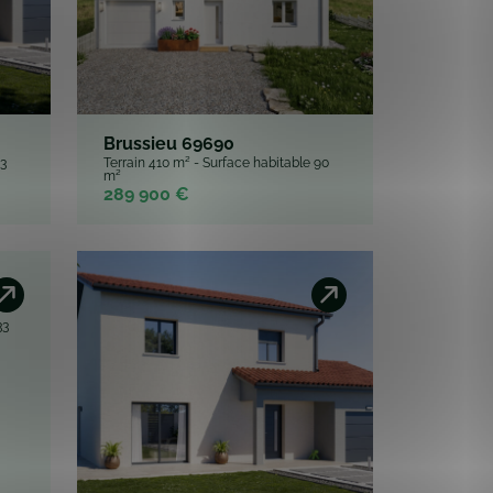
Brussieu 69690
93
Terrain 410 m² - Surface habitable 90
m²
289 900 €
33
Saint-Georges-de-Reneins
69830
Terrain 452 m² - Surface habitable 90
m²