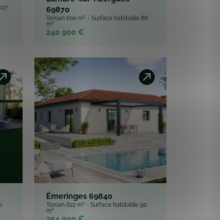
Émeringes 69840
0
Terrain 622 m² - Surface habitable 90
m²
254 000 €