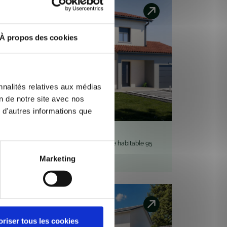
Marketing
Lantignié 69430
95
Terrain 500 m² - Surface habitable 95
m²
274 900 €
oriser tous les cookies