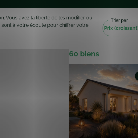
60 biens
Monsols 69860
Terrain 1200 m² - Surface habitable 
m²
188 500 €