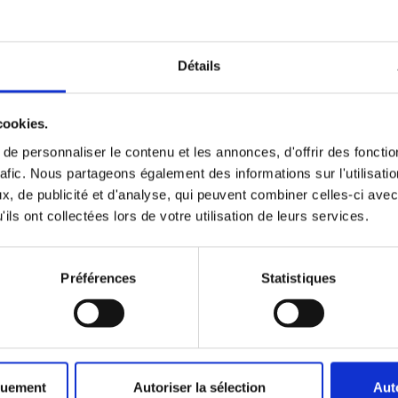
ils ont collectées lors de votre utilisation de leurs services.
Préférences
Statistiques
Lancié 69220
Terrain 400 m² - Surface habitable 
m²
274 000 €
00 €
quement
Autoriser la sélection
Aut
€
€
0 €