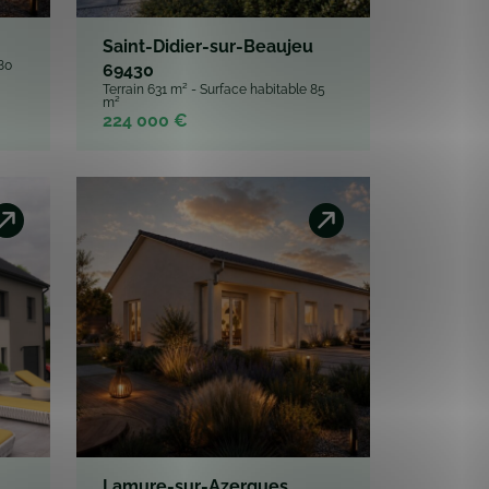
Lamure-sur-Azergues
107
69870
Terrain 600 m² - Surface habitable 88
m²
240 900 €