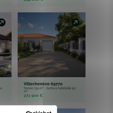
Villechenève 69770
10
Terrain 730 m² - Surface habitable 90
m²
271 900 €
À propos des cookies
nnalités relatives aux médias
on de notre site avec nos
 d'autres informations que