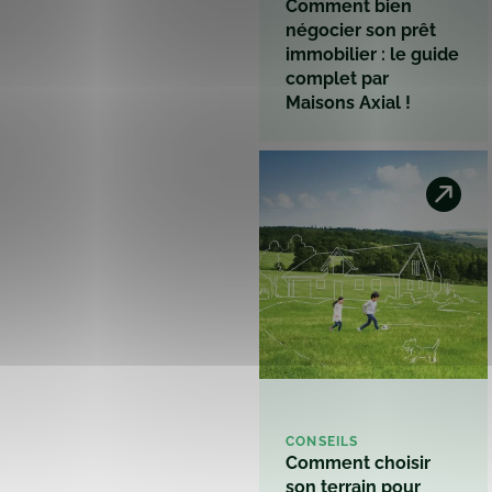
Comment bien
négocier son prêt
immobilier : le guide
complet par
Maisons Axial !
CONSEILS
Comment choisir
son terrain pour