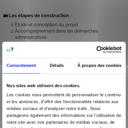
🏡 Les étapes de construction :
Étude et conception du projet
Accompagnement dans les démarches
administratives
Lancement du chantier
Finitions et intégration à l’existant
Livraison
Consentement
Détails
À propos des cookies
🗓️ Durée de construction
La durée de réalisation d’une extension dépend de
Nos sites web utilisent des cookies.
nombreux critères : surface créée, complexité
Les cookies nous permettent de personnaliser le contenu
architecturale, contraintes techniques ou encore délais
et les annonces, d'offrir des fonctionnalités relatives aux
administratifs. En moyenne, il faut compter entre
4 et 8
médias sociaux et d'analyser notre trafic. Nous
mois
de délai entre la signature du contrat et l’ouverture
du chantier. La phase de travaux elle-même s’étend
partageons également des informations sur l'utilisation de
généralement sur au moins
6 mois
, selon l’ampleur de
notre site avec nos partenaires de médias sociaux, de
l’extension et les aménagements prévus.