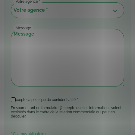
Votre agence
*
Message
En
J’accepte la politique de confidentialité.
*
soumettant
ce
En soumettant ce formulaire, j’accepte que les informations soient
formulaire,
exploités dans le cadre de la relation commerciale qui peut en
j’accepte
découler.
que
les
informations
* Champs obligatoires
soient