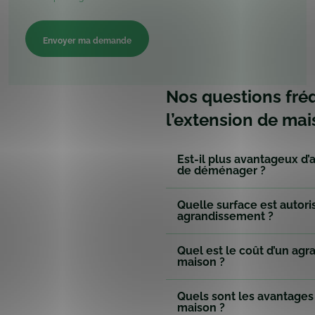
exploités
dans
le
cadre
de
la
relation
commerciale
Nos questions fré
qui
peut
l’extension de ma
en
découler.
*
Est-il plus avantageux d’
de déménager ?
Quelle surface est autor
agrandissement ?
Quel est le coût d’un ag
maison ?
Quels sont les avantages
maison ?