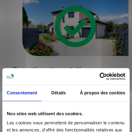
Garanties et prestations
Pour que votre construction de maison se passe en
toute sérénité, Maisons Axial signe avec vous un
Consentement
Détails
À propos des cookies
Contrat de Construction de Maisons Individuelles
(CCMI)
.
En outre, nous nous engageons à vous apporter des
Nos sites web utilisent des cookies.
garanties en cas de problèmes : garantie de
remboursement d’acompte, assurance dommage-
Les cookies nous permettent de personnaliser le contenu
ouvrage, garantie de parfait achèvement, la garantie
et les annonces, d'offrir des fonctionnalités relatives aux