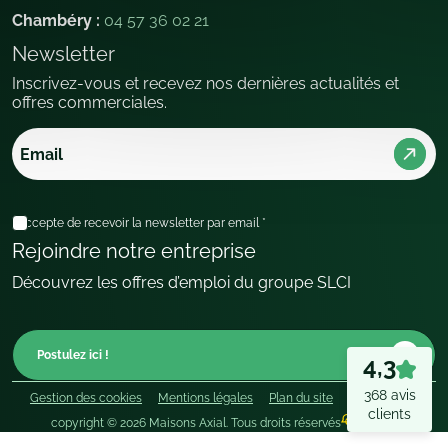
Chambéry :
04 57 36 02 21
Newsletter
Inscrivez-vous et recevez nos dernières actualités et
offres commerciales.
Email
(Nécessaire)
Sans
J’accepte de recevoir la newsletter par email *
titre
(Nécessaire)
Rejoindre notre entreprise
Découvrez les offres d’emploi du groupe SLCI
Postulez ici !
4,3
368 avis
Gestion des cookies
Mentions légales
Plan du site
Groupe SLCI
clients
JETPULP
copyright © 2026 Maisons Axial. Tous droits réservés