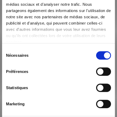
décennale etc.
médias sociaux et d'analyser notre trafic. Nous
Le plus Maisons Axial
: le prix de votre construction est
partageons également des informations sur l'utilisation de
ferme et non révisable dans le délai de 6 mois après la
notre site avec nos partenaires de médias sociaux, de
signature de votre contrat de construction.
publicité et d'analyse, qui peuvent combiner celles-ci
avec d'autres informations que vous leur avez fournies
Nos garanties
ou qu'ils ont collectées lors de votre utilisation de leurs
services.
Sélection
Nécessaires
du
consentement
Préférences
Statistiques
Marketing