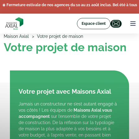
☀️ Fermeture estivale de nos agences du 10 au 21 août inclus. Bel été à tous
!
Espace client
Maison Axial
Votre projet de maison
Votre projet de maison
Votre projet avec Maisons Axial
Jamais un constructeur ne s’est autant engagé à
vos côtés ! Les équipes de
Maisons Axial vous
accompagnent
sur l’ensemble de votre projet
de construction. De la réflexion sur la typologie
de maison la plus adaptée à vos besoins et à
votre budget, à l’après vente, en passant bien