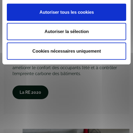
Autoriser tous les cookies
Normes de construction
Autoriser la sélection
Les maisons construites par Maisons Axial répondent
aux normes de la
Règlementation Environnementale RE
2020
.
Cookies nécessaires uniquement
La RE2020 s’engage dans une approche complète
visant à réduire les émissions de gaz à effet de serre, à
améliorer le confort des occupants l’été et à contrôler
l’empreinte carbone des bâtiments.
La RE 2020