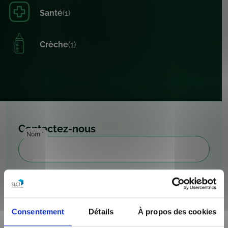
Santé
(1)
Crèche
(1)
Contactez-nous
Nom
*
Téléphone
*
Consentement
Détails
À propos des cookies
Email
*