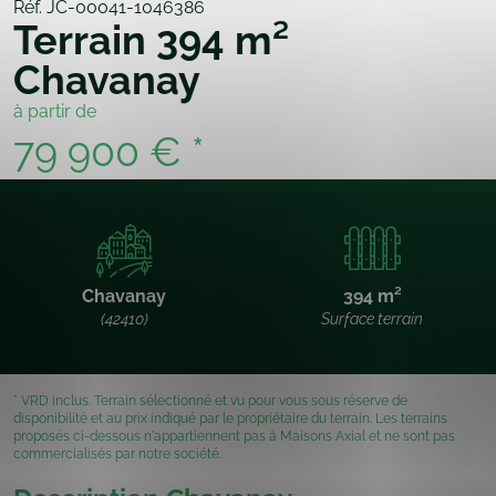
Réf. JC-00041-1046386
Terrain 394 m²
Chavanay
à partir de
79 900 € *
Chavanay
394 m²
(42410)
Surface terrain
* VRD inclus. Terrain sélectionné et vu pour vous sous réserve de
disponibilité et au prix indiqué par le propriétaire du terrain. Les terrains
proposés ci-dessous n'appartiennent pas à Maisons Axial et ne sont pas
commercialisés par notre société.