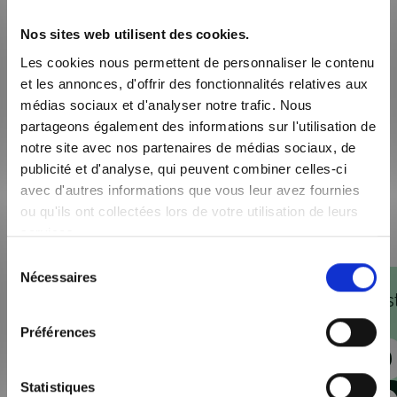
Nos sites web utilisent des cookies.
Les cookies nous permettent de personnaliser le contenu
*
En soumettant ce formulaire, j’accepte que les informations soient
et les annonces, d'offrir des fonctionnalités relatives aux
exploitées dans le cadre de la relation commerciale qui peut en
médias sociaux et d'analyser notre trafic. Nous
découler. *
partageons également des informations sur l'utilisation de
notre site avec nos partenaires de médias sociaux, de
* Champs obligatoire
publicité et d'analyse, qui peuvent combiner celles-ci
avec d'autres informations que vous leur avez fournies
ou qu'ils ont collectées lors de votre utilisation de leurs
services.
Sélection
Nécessaires
du
Ces projets de cons
consentement
vous intéresser
Préférences
Offres terrain + maison
Statistiques