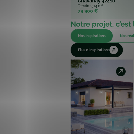
Chavanay 42410
Terrain : 514 m²
79 900 €
Notre projet, c’est 
Nos inspirations
Nos réal
Plus d'inspirations