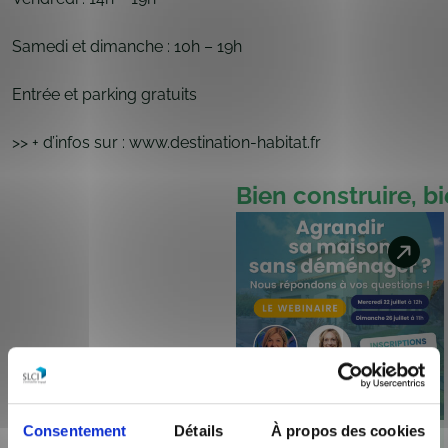
Samedi et dimanche : 10h – 19h
Entrée et parking gratuits
>> + d’infos sur :
www.destination-habitat.fr
Bien construire, b
Consentement
Détails
À propos des cookies