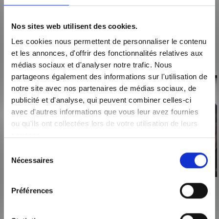
CONSEILS
Extension de
maison : participez à
Nos sites web utilisent des cookies.
notre webinaire
Les cookies nous permettent de personnaliser le contenu
gratuit pour réussir
et les annonces, d'offrir des fonctionnalités relatives aux
votre projet
médias sociaux et d'analyser notre trafic. Nous
partageons également des informations sur l'utilisation de
notre site avec nos partenaires de médias sociaux, de
publicité et d'analyse, qui peuvent combiner celles-ci
avec d'autres informations que vous leur avez fournies
ou qu'ils ont collectées lors de votre utilisation de leurs
services.
Sélection
Nécessaires
du
consentement
Préférences
LES ACTUALITÉS
MAISONS AXIAL
Témoignage client :