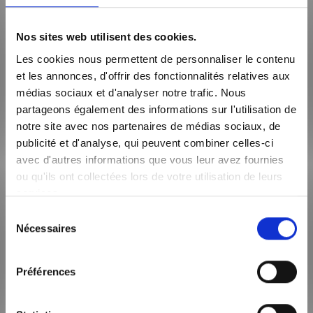
prêt.
Changer d’assurance à tout moment, sans frais ni
Nos sites web utilisent des cookies.
pénalités.
Les cookies nous permettent de personnaliser le contenu
Notre courtier partenaire vous accompagne aussi dans
et les annonces, d'offrir des fonctionnalités relatives aux
le choix de l’assurance la plus adaptée à votre profil.
médias sociaux et d'analyser notre trafic. Nous
partageons également des informations sur l'utilisation de
5. Domiciliation bancaire et
notre site avec nos partenaires de médias sociaux, de
publicité et d'analyse, qui peuvent combiner celles-ci
produits annexes : à négocier
avec d'autres informations que vous leur avez fournies
avec prudence
ou qu'ils ont collectées lors de votre utilisation de leurs
services.
Certaines banques exigent la domiciliation de vos
Sélection
Nécessaires
revenus ou la souscription à des produits (assurance
du
habitation, épargne…). Cela peut être un levier de
consentement
négociation, mais attention aux engagements sur le long
Préférences
terme.