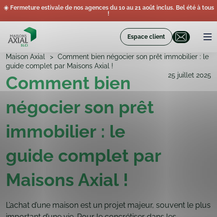
☀️ Fermeture estivale de nos agences du 10 au 21 août inclus. Bel été à tous
!
Espace client
Maison Axial
Comment bien négocier son prêt immobilier : le
guide complet par Maisons Axial !
25 juillet 2025
Comment bien
négocier son prêt
immobilier : le
guide complet par
Maisons Axial !
L’achat d’une maison est un projet majeur, souvent le plus
important d’une vie. Pour le concrétiser dans les