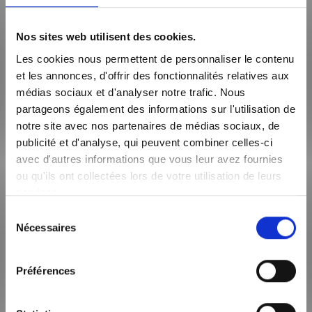
Nos sites web utilisent des cookies.
Les cookies nous permettent de personnaliser le contenu
et les annonces, d'offrir des fonctionnalités relatives aux
médias sociaux et d'analyser notre trafic. Nous
partageons également des informations sur l'utilisation de
notre site avec nos partenaires de médias sociaux, de
publicité et d'analyse, qui peuvent combiner celles-ci
avec d'autres informations que vous leur avez fournies
Enregistrer
ou qu'ils ont collectées lors de votre utilisation de leurs
Enregistrer
services.
Enregistrer
Sélection
Nécessaires
du
Enregistrer
consentement
Enregistrer
Préférences
Enregistrer
Enregistrer