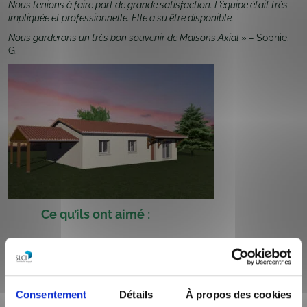
Nous tenions à faire part de grande satisfaction. L’équipe était très
impliquée et professionnelle. Elle a su être disponible.
Nous garderons un très bon souvenir de Maisons Axial » –
Sophie.
G.
Ce qu’ils ont aimé :
+
bon suivi tout au long du projet
+
disponibilité des équipes
Consentement
Détails
À propos des cookies