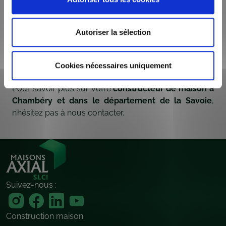
assurances dommages-ouvrages, parfait
achèvement, décennal…
Autoriser la sélection
La consommation d’énergie de nos habitations est
optimisée en accord avec les
Réglementation
Environnementale 2020.
Cookies nécessaires uniquement
Pour savoir plus sur votre
constructeur de maison à
Chambéry et dans le département de la Savoie
,
n’hésitez pas à
nous contacter
.
Suivez-nous :
Construction maison