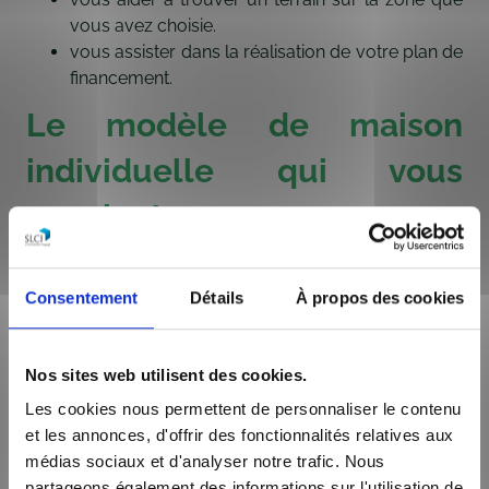
vous avez choisie.
vous assister dans la réalisation de votre plan de
financement
.
Le modèle de maison
individuelle qui vous
convient
Maisons Axial vous propose un catalogue de plus
d’une vingtaine de modèles de maison. Il y en a
Consentement
Détails
À propos des cookies
forcément une qui vous ressemble.
Vous pouvez
personnaliser la maison en intérieur
Nos sites web utilisent des cookies.
en fonction de vos besoins (3 ou 4 chambres, cuisine
Les cookies nous permettent de personnaliser le contenu
ouverte, ouverture sur le jardin) et
en extérieur
et les annonces, d'offrir des fonctionnalités relatives aux
(tuiles, enduit de façade, menuiseries) en fonction de
médias sociaux et d'analyser notre trafic. Nous
vos gouts.
partageons également des informations sur l'utilisation de