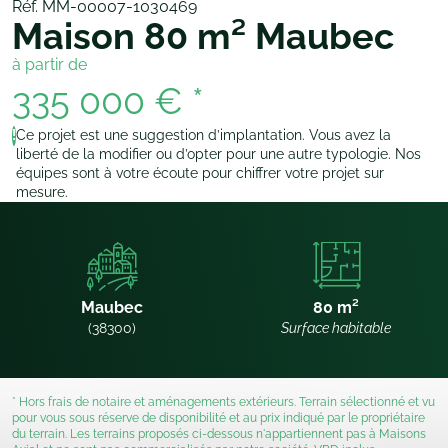
Réf. MM-00007-1030469
Maison 80 m² Maubec
à partir de
335 000 € *
Ce projet est une suggestion d’implantation. Vous avez la
!
liberté de la modifier ou d’opter pour une autre typologie. Nos
équipes sont à votre écoute pour chiffrer votre projet sur
mesure.
Maubec
80 m²
(38300)
Surface habitable
* Hors frais de notaire et aménagements extérieurs. Terrain sélectionné et vu
pour vous sous réserve de disponibilité et au prix indiqué par le propriétaire
du terrain. Les terrains proposés ci-dessous n'appartiennent pas à Maisons