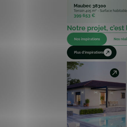
Maubec 38300
Terrain 405 m² - Surface habitabl
399 653 €
Notre projet, c’est 
Nos inspirations
Nos réal
Plus d'inspirations