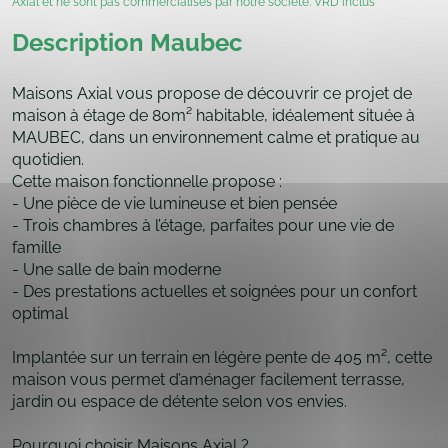
Axial et ne sont pas commercialisés par notre société. VRD inclus
Description Maubec
Maisons Axial vous propose de découvrir ce projet de
maison à étage de 80m² habitable, idéalement située à
MAUBEC, dans un environnement calme et pratique au
quotidien.
Cette maison fonctionnelle propose :
- Une pièce de vie lumineuse et bien pensée
- Trois chambres à l’étage, parfaites pour une vie de
famille
- Une salle de bain moderne
- Des prestations actuelles et soignées pour un confort
optimal
Implantée sur un terrain en légère pente de 405 m², cette
maison vous permet d’aménager facilement terrasse,
jardin ou espace de détente selon vos envies.
Pourquoi choisir Maisons Axial ?