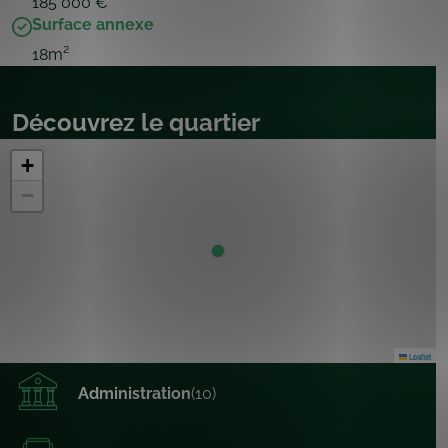
185 000 €
Surface annexe
18m²
Découvrez le quartier
+
−
Leaflet
Administration
(10)