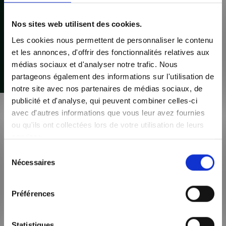
42, rue de la Libération,
38300 Bourgoin Jallieu
Nos sites web utilisent des cookies.
Du lundi au vendredi : 9h – 12h / 14h – 18h30
Les cookies nous permettent de personnaliser le contenu
Samedi : sur rendez-vous
et les annonces, d'offrir des fonctionnalités relatives aux
04 37 03 09 31
médias sociaux et d'analyser notre trafic. Nous
partageons également des informations sur l'utilisation de
Voir l'agence
notre site avec nos partenaires de médias sociaux, de
publicité et d'analyse, qui peuvent combiner celles-ci
avec d'autres informations que vous leur avez fournies
Maisons AXIAL - Bourgoin-Jallieu
ou qu'ils ont collectées lors de votre utilisation de leurs
04 37 03 09 31
services.
Nom
*
Sélection
Nécessaires
du
consentement
Téléphone
*
Préférences
Statistiques