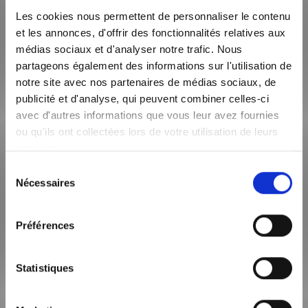
344 000€
Terrain 388m²
Les cookies nous permettent de personnaliser le contenu
PREV021A1
et les annonces, d'offrir des fonctionnalités relatives aux
médias sociaux et d'analyser notre trafic. Nous
partageons également des informations sur l'utilisation de
notre site avec nos partenaires de médias sociaux, de
Emilie Molinaro
publicité et d'analyse, qui peuvent combiner celles-ci
04 72 80 46 46
avec d'autres informations que vous leur avez fournies
Nom
*
ou qu'ils ont collectées lors de votre utilisation de leurs
services.
Sélection
Téléphone
*
Nécessaires
du
consentement
Préférences
Email
*
Statistiques
*
En soumettant ce formulaire, j’accepte que les informations soient