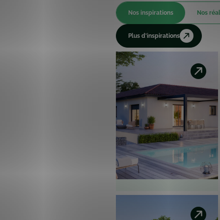
Nos inspirations
Nos réal
Plus d'inspirations