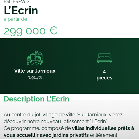
Réf. PREV02
L’Ecrin
à partir de
299 000 €
Ville sur Jarnioux
4
(69640)
pièces
Description L’Ecrin
Au centre du joli village de Ville-Sur-Jarnioux, venez
découvrir notre nouveau lotissement "L’Ecrin".
Ce programme, composé de
villas individuelles prêts à
vous accueillir avec jardins privatifs
entièrement