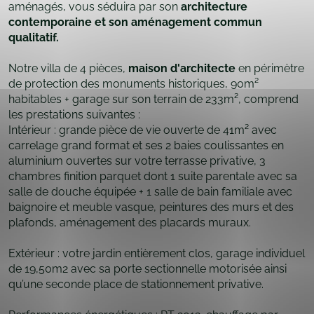
aménagés, vous séduira par son
architecture
contemporaine et son aménagement commun
qualitatif.
Notre villa de 4 pièces,
maison d'architecte
en périmètre
de protection des monuments historiques, 90m²
habitables + garage sur son terrain de 233m², comprend
les prestations suivantes :
Intérieur : grande pièce de vie ouverte de 41m² avec
carrelage grand format et ses 2 baies coulissantes en
aluminium ouvertes sur votre terrasse privative, 3
chambres finition parquet dont 1 suite parentale avec sa
salle de douche équipée + 1 salle de bain familiale avec
baignoire et meuble vasque, peintures des murs et des
plafonds, aménagement des placards muraux.
Extérieur : votre jardin entièrement clos, garage individuel
de 19,50m2 avec sa porte sectionnelle motorisée ainsi
qu’une seconde place de stationnement privative.