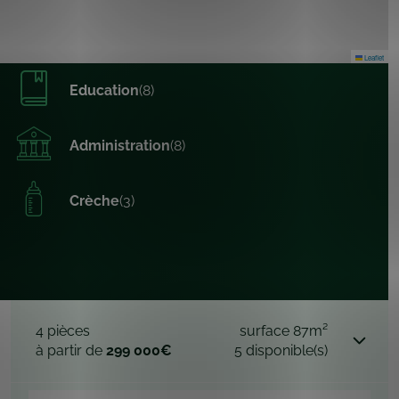
Leaflet
Education
(8)
Administration
(8)
Crèche
(3)
4 pièces
surface 87m²
à partir de
299 000€
5 disponible(s)