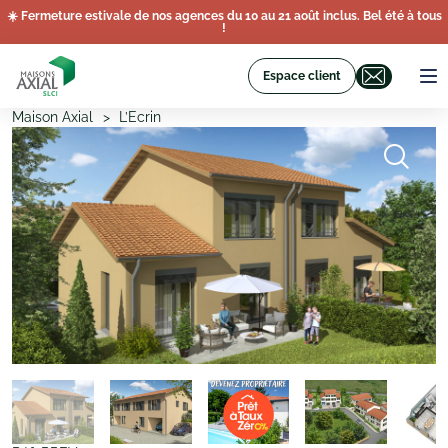
☀️ Fermeture estivale de nos agences du 10 au 21 août inclus. Bel été à tous
!
Espace client
Maison Axial
L’Ecrin