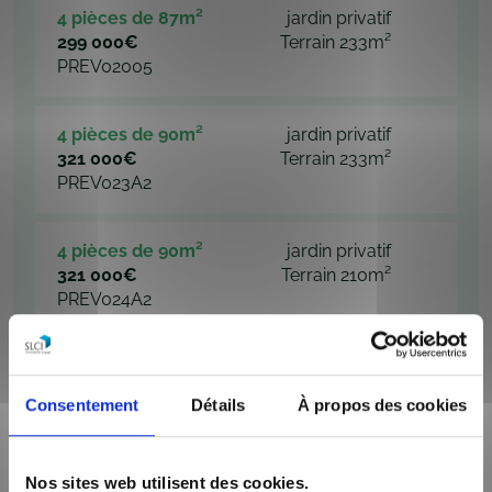
4 pièces de 87m²
jardin privatif
299 000€
Terrain 233m²
PREV02005
4 pièces de 90m²
jardin privatif
321 000€
Terrain 233m²
PREV023A2
4 pièces de 90m²
jardin privatif
321 000€
Terrain 210m²
PREV024A2
4 pièces de 95m²
jardin privatif
324 000€
Terrain 281m²
Consentement
Détails
À propos des cookies
PREV022A1
4 pièces de 95m²
jardin privatif
Nos sites web utilisent des cookies.