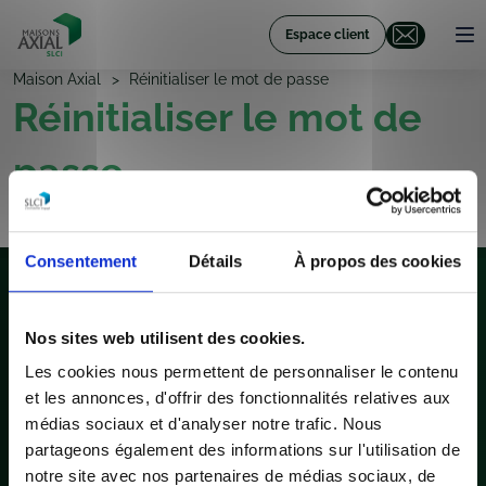
Espace client
Maison Axial
Réinitialiser le mot de passe
Réinitialiser le mot de
passe
[theme-my-login]
Consentement
Détails
À propos des cookies
Nos sites web utilisent des cookies.
Suivez-nous :
Les cookies nous permettent de personnaliser le contenu
et les annonces, d'offrir des fonctionnalités relatives aux
Construction maison
médias sociaux et d'analyser notre trafic. Nous
partageons également des informations sur l'utilisation de
Nos inspirations
notre site avec nos partenaires de médias sociaux, de