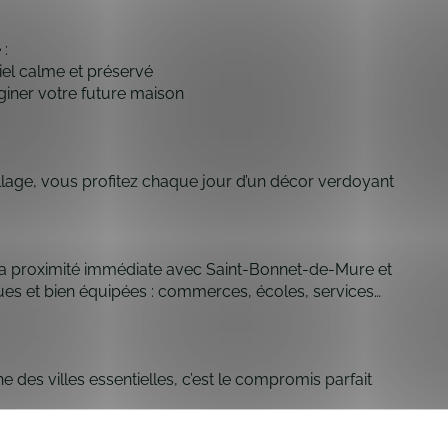
 :
iel calme et préservé
giner votre future maison
illage, vous profitez chaque jour d’un décor verdoyant
à sa proximité immédiate avec Saint-Bonnet-de-Mure et
 et bien équipées : commerces, écoles, services…
e des villes essentielles, c’est le compromis parfait
-en !