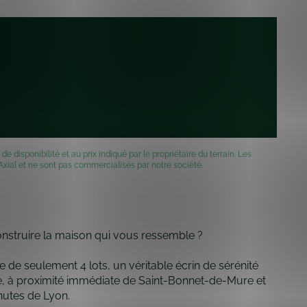
e disponibilité et au prix indiqué par le propriétaire du terrain. Les
xial et ne sont pas commercialisés par notre société.
construire la maison qui vous ressemble ?
 de seulement 4 lots, un véritable écrin de sérénité
e, à proximité immédiate de Saint-Bonnet-de-Mure et
nutes de Lyon.