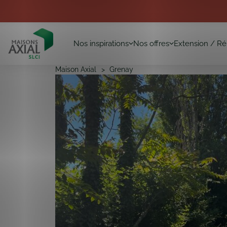
Nos inspirations
Nos offres
Extension / Ré
Maison Axial
Grenay