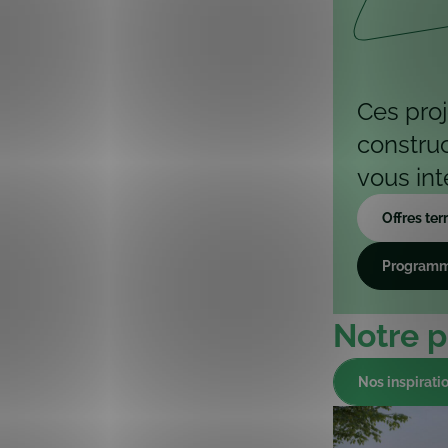
Ces proj
constru
vous int
Offres ter
Programm
Notre pr
Nos inspirati