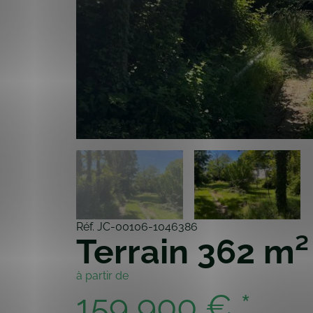
Réf. JC-00106-1046386
Terrain 362 m
à partir de
159 900 € *