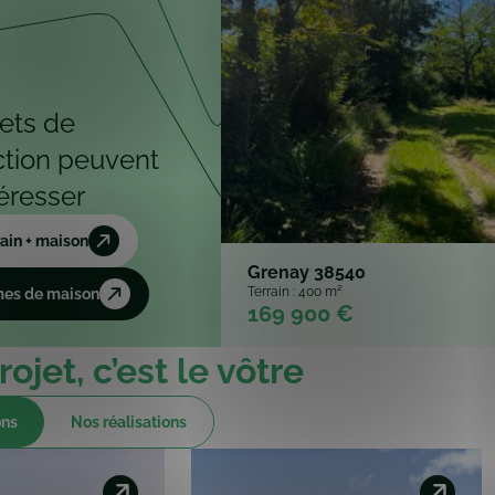
ets de
ction peuvent
éresser
rain + maison
Grenay 38540
Terrain : 400 m²
es de maison
169 900 €
ojet, c’est le vôtre
ons
Nos réalisations