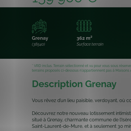
Grenay
362 m²
(38540)
Surface terrain
* VRD inclus. Terrain sélectionné et vu pour vous sous réserve d
terrains proposés ci-dessous n'appartiennent pas à Maisons A
Description Grenay
Vous rêvez d’un lieu paisible, verdoyant, où 
Découvrez notre nouveau lotissement intimiste
situé à Grenay, charmante commune de l’Isèr
Saint-Laurent-de-Mure, et à seulement 30 mi