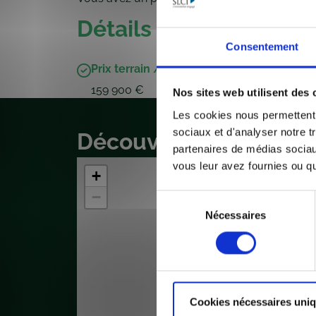
Détails du bien
Consentement
Prix terrain / lot
159 900 €
Nos sites web utilisent des 
Les cookies nous permettent d
sociaux et d'analyser notre t
Découvrez le quartier
partenaires de médias sociaux
vous leur avez fournies ou qu'
+
−
Sélection
Nécessaires
du
consentement
Cookies nécessaires uni